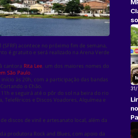
MP
Cl
so
em
l (SFRF) acontece no próximo fim de semana,
to é gratuito e será realizado na Arena Verde
à cantora
Rita Lee
, um dos maiores nomes do
em São Paulo
.
M
 início às 20h, com a participação das bandas
e Cortando o Chão.
31
11h e seguirá até o pôr do sol na beira do rio
Li
, Teleféricos e Discos Voadores, Alquímea e
no
Pa
 discos de vinil e artesanato local, além da
o da produtora Rock and Blues, com apoio da