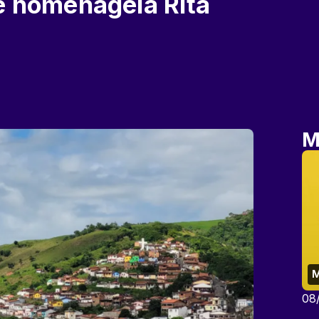
e homenageia Rita
M
M
08