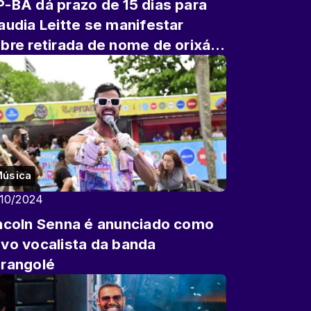
-BA dá prazo de 15 dias para
audia Leitte se manifestar
bre retirada de nome de orixá
 música; audiência públ...
úsica
/10/2024
ncoln Senna é anunciado como
vo vocalista da banda
rangolé