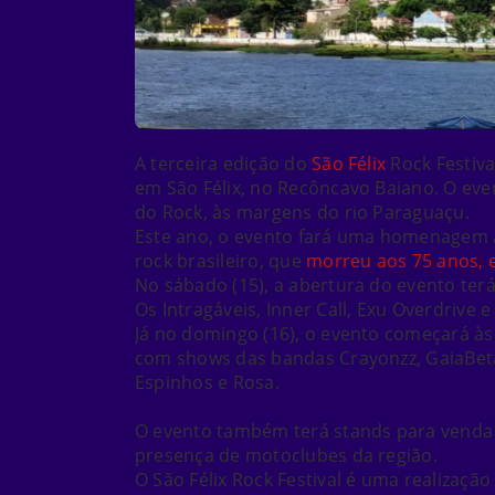
A terceira edição do
São Félix
Rock Festiva
em São Félix, no Recôncavo Baiano. O even
do Rock, às margens do rio Paraguaçu.
Este ano, o evento fará uma homenagem 
rock brasileiro, que
morreu aos 75 anos, 
No sábado (15), a abertura do evento terá
Os Intragáveis, Inner Call, Exu Overdrive 
Já no domingo (16), o evento começará às 
com shows das bandas Crayonzz, GaiaBeta
Espinhos e Rosa.
O evento também terá stands para venda de
presença de motoclubes da região.
O São Félix Rock Festival é uma realizaçã