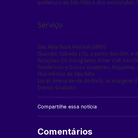
prefeitura de São Félix e dos motoclubes
Serviço
São Félix Rock Festival (SFRF)
Quando:
Sábado (15), a partir das 20h, e 
Atrações:
Os Intragáveis, Inner Call, Exu 
Teleféricos e Discos Voadores, Alquímea, 
Filarmônica de São Félix
Local:
Arena Verde do Rock, às margens do
Evento Gratuito
Compartilhe essa notícia
Comentários