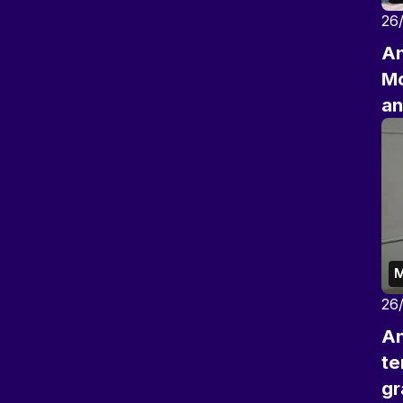
26
An
Mo
an
M
26
An
te
gr