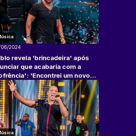
úsica
/06/2024
blo revela 'brincadeira' após
unciar que acabaria com a
ofrência': 'Encontrei um novo
or pra minha vida'
úsica