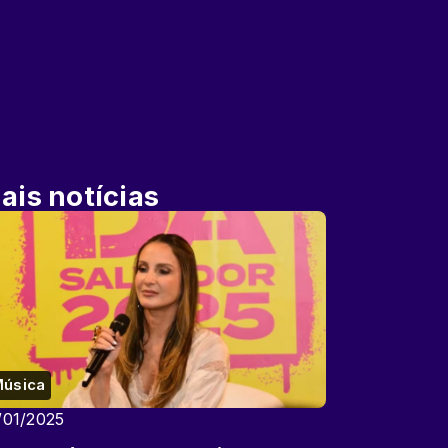
ais notícias
úsica
/01/2025