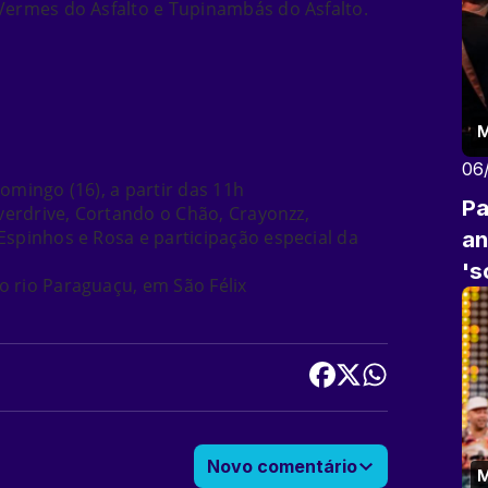
 Vermes do Asfalto e Tupinambás do Asfalto.
M
06
domingo (16), a partir das 11h
Pa
Overdrive, Cortando o Chão, Crayonzz,
Espinhos e Rosa e participação especial da
an
's
 rio Paraguaçu, em São Félix
am
Novo comentário
M