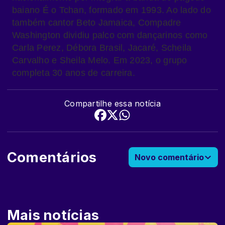
baiano É o Tchan, formado em 1993. Ao lado do
também cantor Beto Jamaica, Compadre
Washington dividiu palco com dançarinos como
Carla Perez, Débora Brasil, Jacaré, Scheila
Carvalho e Sheila Melo. Em 2023, o grupo
completa 30 anos de carreira.
Compartilhe essa notícia
Comentários
Novo comentário
Mais notícias