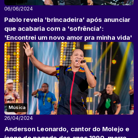
06/06/2024
Pablo revela 'brincadeira' após anunciar
que acabaria com a 'sofrência':
'Encontrei um novo amor pra minha vida'
Música
26/04/2024
Anderson Leonardo, cantor do Molejo e
ícone do pagode dos anos 1990, morre