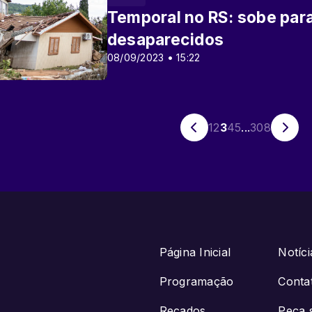
Temporal no RS: sobe par
desaparecidos
08/09/2023 • 15:22
1
2
3
4
5
...
308
Página Inicial
Notíci
Programação
Conta
Recados
Peça 