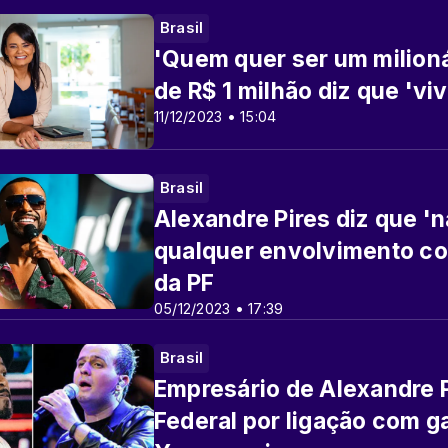
Brasil
'Quem quer ser um milioná
de R$ 1 milhão diz que 'vi
11/12/2023 • 15:04
Brasil
Alexandre Pires diz que '
qualquer envolvimento c
da PF
05/12/2023 • 17:39
Brasil
Empresário de Alexandre Pi
Federal por ligação com ga