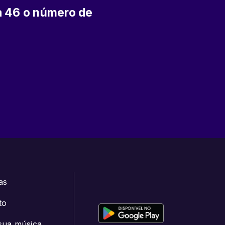
a 46 o número de
as
to
sua música