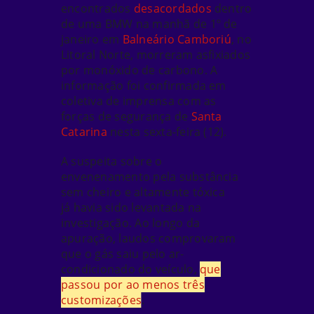
encontrados
desacordados
dentro
de uma BMW na manhã de 1º de
janeiro em
Balneário Camboriú
, no
Litoral Norte,
morreram asfixiados
por monóxido de carbono
. A
informação foi confirmada em
coletiva de imprensa com as
forças de segurança de
Santa
Catarina
nesta sexta-feira (12).
A suspeita sobre o
envenenamento pela substância
sem cheiro e altamente tóxica
já
havia sido levantada na
investigação.
Ao longo da
apuração, laudos comprovaram
que o gás saiu pelo ar-
condicionado do veículo,
que
passou por ao menos três
customizações
.