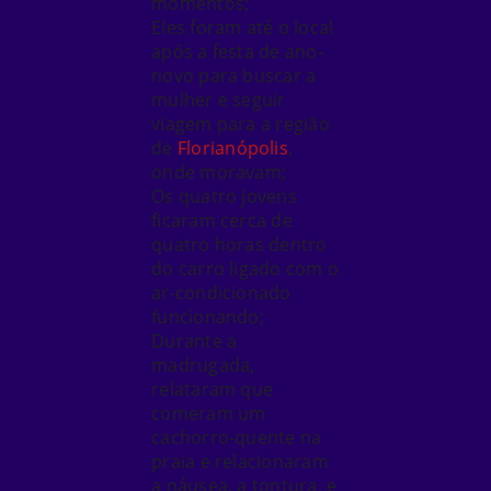
momentos;
Eles foram até o local
após a festa de ano-
novo para buscar a
mulher e seguir
viagem para a região
de
Florianópolis
,
onde moravam;
Os quatro jovens
ficaram cerca de
quatro horas dentro
do carro ligado com o
ar-condicionado
funcionando;
Durante a
madrugada,
relataram que
comeram um
cachorro-quente na
praia e relacionaram
a náusea, a tontura, e