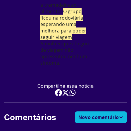
a tremedeira ao
alimento.
O grupo
ficou na rodoviária
esperando uma
melhora para poder
seguir viagem
;
A mulher que chegou
de viagem não
apresentou nenhum
sintoma.
Compartilhe essa notícia
Comentários
Novo comentário