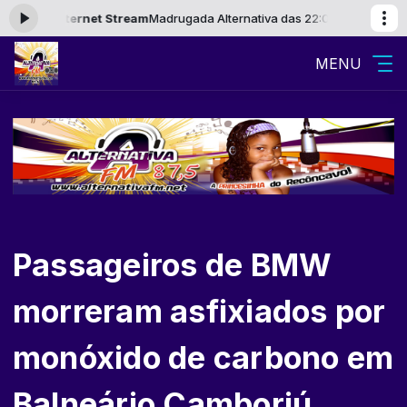
 Internet Stream
Madrugada Alternativa das 22:00 às 06:00 -
Tocando 
MENU
Passageiros de BMW
morreram asfixiados por
monóxido de carbono em
Balneário Camboriú,