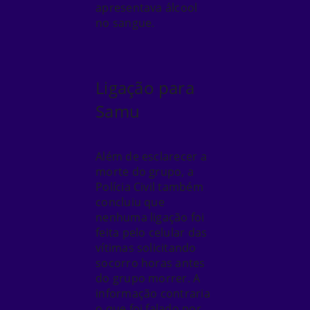
apresentava álcool
no sangue
.
Ligação para
Samu
Além de esclarecer a
morte do grupo
, a
Polícia Civil também
concluiu que
nenhuma ligação foi
feita pelo celular das
vítimas solicitando
socorro horas antes
do grupo morrer. A
informação contraria
o que foi falado por