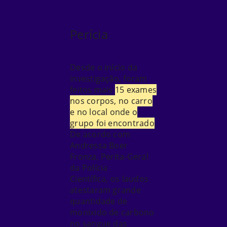
Perícia
Desde o início da
investigação, foram
feitos mais
15 exames
nos corpos, no carro
e no local onde o
grupo foi encontrado
.
De acordo com
Andressa Boer
Fronza, Perita-Geral
da Polícia
Científica,
os laudos
atestaram grande
quantidade de
monixido de carbono
no sangue das