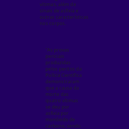
vítimas
, além de
sinais de asfixia e
outras características
nos corpos.
"As provas
periciais
produzidas
pelos peritos da
Polícia Científica
demonstraram
que a causa da
morte das
quatro vítimas
se deu por
asfixia por
monóxido de
carbono, sendo