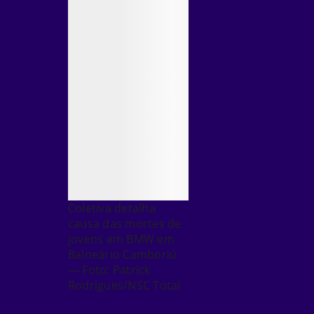
Coletiva detalha
causa das mortes de
jovens em BMW em
Balneário Camboriú
— Foto: Patrick
Rodrigues/NSC Total