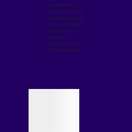
dos telefones
daqueles jovens
que estavam ali
nesse período",
afirmou, em
coletiva, o
delegado-geral,
Ulisses Gabriel.