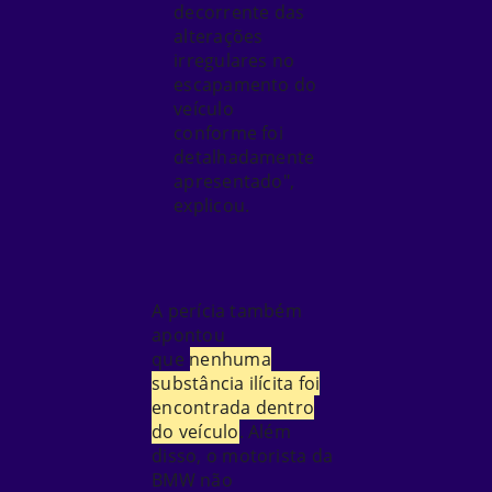
decorrente das
alterações
irregulares no
escapamento do
veículo
conforme foi
detalhadamente
apresentado",
explicou.
A perícia também
apontou
que
nenhuma
substância ilícita foi
encontrada dentro
do veículo
. Além
disso,
o motorista da
BMW não