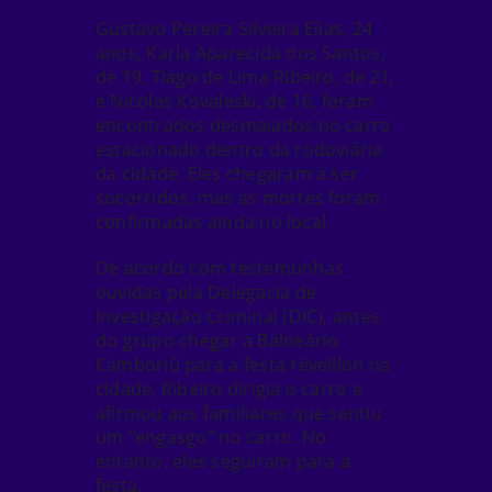
Gustavo Pereira Silveira Elias
, 24
anos,
Karla Aparecida dos Santos
,
de 19,
Tiago de Lima Ribeiro
, de 21,
e
Nicolas Kovaleski
, de 16, foram
encontrados desmaiados no carro
estacionado dentro da rodoviária
da cidade.
Eles chegaram a ser
socorridos
, mas as mortes foram
confirmadas ainda no local.
De acordo com testemunhas
ouvidas pela Delegacia de
Investigação Criminal (DIC), antes
do grupo chegar a Balneário
Camboriú para a festa réveillon na
cidade, Ribeiro dirigia o carro e
afirmou aos familiares que sentiu
um "engasgo" no carro. No
entanto, eles seguiram para a
festa.