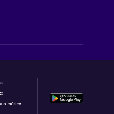
as
to
sua música