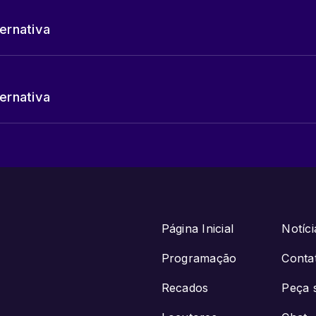
ternativa
ternativa
Página Inicial
Notíci
Programação
Conta
Recados
Peça 